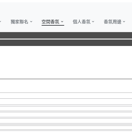
獨家聯名
空間香氛
個人香氛
香氛周邊