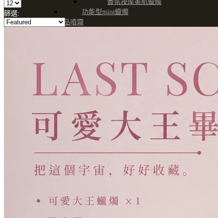
香氛按摩美肌蠟燭
功能型mini蠟燭
篩選:
織品噴霧
車用擴香