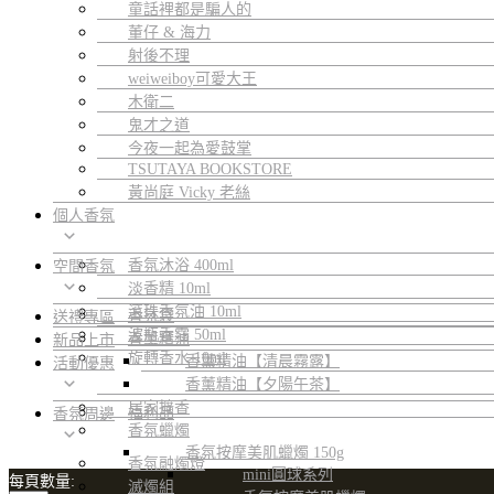
童話裡都是騙人的
董仔 & 海力
射後不理
weiweiboy可愛大王
木衛二
鬼才之道
今夜一起為愛鼓掌
TSUTAYA BOOKSTORE
黃尚庭 Vicky 老絲
個人香氛
香氛沐浴 400ml
空間香氛
淡香精 10ml
滾珠香氛油 10ml
香氛袋
送禮專區
波瓶香霧 50ml
香薰精油
新品上市
旋轉香水 10ml
香薰精油【清晨霧露】
活動優惠
香薰精油【夕陽午茶】
居家擴香
福利品
香氛周邊
香氛蠟燭
香氛按摩美肌蠟燭 150g
香氛融燭燈
mini圓球系列
每頁數量:
滅燭組