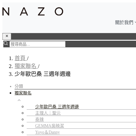
關於我們
首頁
/
獨家聯名
/
少年歐巴桑 三週年週邊
分類
獨家聯名
少年歐巴桑 三週年週邊
主理人｜聖元
泰辣
GEMMA吳映潔
Yoyo＆Danny