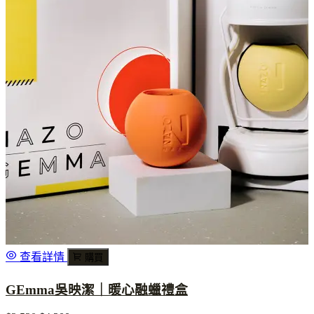
查看詳情
購買
GEmma吳映潔｜暖心融蠟禮盒