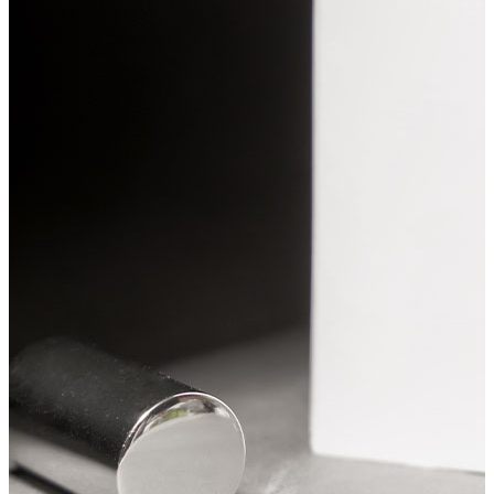
香薰精油
旋轉香水 10ml
新品上市
香薰精油【清晨霧露】
活動優惠
香薰精油【夕陽午茶】
居家擴香
香氛蠟燭
福利品
香氛周邊
香氛按摩美肌蠟燭 150g
mini圓球系列
香氛按摩美肌蠟燭
每頁數量:
香氛融燭燈
功能型mini蠟燭
滅燭組
織品噴霧
篩選:
車用擴香