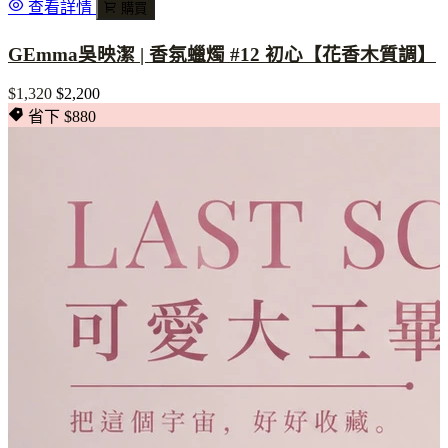
查看詳情
購買
GEmma吳映潔 | 香氛蠟燭 #12 初心【花香木質調】
$1,320
$2,200
省下 $880