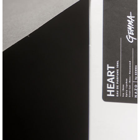
少年歐巴桑 三週年週邊
主理人｜聖元
泰辣
GEMMA吳映潔
Yoyo＆Danny
童話裡都是騙人的
董仔 & 海力
射後不理
weiweiboy可愛大王
木衛二
鬼才之道
今夜一起為愛鼓掌
TSUTAYA BOOKSTORE
黃尚庭 Vicky 老絲
個人香氛
香氛沐浴 400ml
空間香氛
淡香精 10ml
滾珠香氛油 10ml
香氛袋
送禮專區
波瓶香霧 50ml