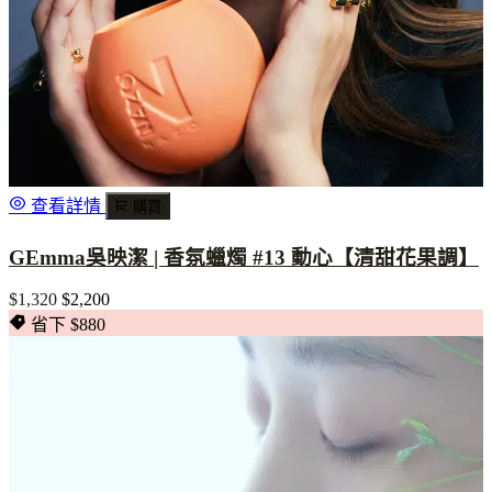
查看詳情
購買
GEmma吳映潔 | 香氛蠟燭 #13 動心【清甜花果調】
$1,320
$2,200
省下 $880