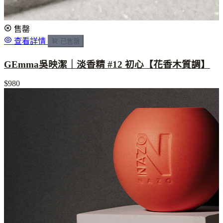
售罄
查看詳情
已售罄
GEmma吳映潔｜淡香精 #12 初心【花香木質調】
$980