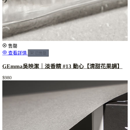
售罄
查看詳情
已售罄
GEmma吳映潔｜淡香精 #13 動心【清甜花果調】
$980