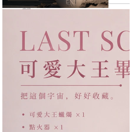
主理人｜聖元
泰辣
香氛沐浴 400ml
空間香氛
GEMMA吳映潔
淡香精 10ml
Yoyo＆Danny
滾珠香氛油 10ml
童話裡都是騙人的
香氛袋
送禮專區
波瓶香霧 50ml
董仔 & 海力
香薰精油
旋轉香水 10ml
射後不理
新品上市
香薰精油【清晨霧露】
weiweiboy可愛大王
活動優惠
香薰精油【夕陽午茶】
木衛二
居家擴香
鬼才之道
香氛蠟燭
今夜一起為愛鼓掌
福利品
香氛按摩美肌蠟燭 150g
TSUTAYA BOOKSTORE
mini圓球系列
黃尚庭 Vicky 老絲
香氛周邊
香氛按摩美肌蠟燭
功能型mini蠟燭
每頁數量:
香氛融燭燈
織品噴霧
滅燭組
車用擴香
篩選: