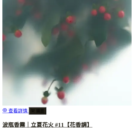
查看詳情
購買
波瓶香霧｜立夏花火 #11【花香調】