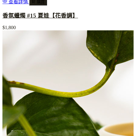
查看詳情
購買
香氛蠟燭 #15 夏娃【花香調】
$1,800