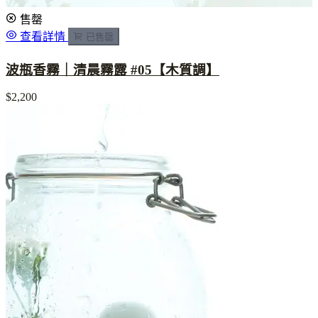
售罄
查看詳情
已售罄
波瓶香霧｜清晨霧露 #05【木質調】
$2,200