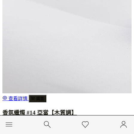
查看詳情
購買
香氛蠟燭 #14 亞當【木質調】
$1,800