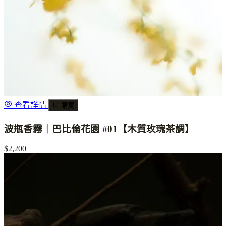
查看詳情
購買
波瓶香霧｜巴比倫花園 #01【木質玫瑰茶調】
$2,200