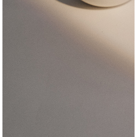
香薰精油
旋轉香水 10ml
新品上市
香薰精油【清晨霧露】
活動優惠
香薰精油【夕陽午茶】
居家擴香
香氛蠟燭
福利品
香氛周邊
香氛按摩美肌蠟燭 150g
mini圓球系列
香氛按摩美肌蠟燭
每頁數量:
香氛融燭燈
功能型mini蠟燭
滅燭組
織品噴霧
篩選:
車用擴香