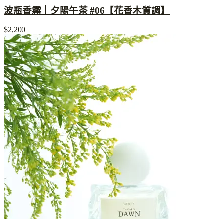
波瓶香霧｜夕陽午茶 #06【花香木質調】
$2,200