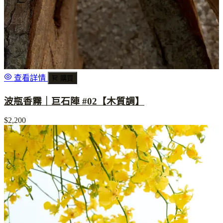
查看詳情
購買
波瓶香霧｜巨石陣 #02【木質調】
$2,200