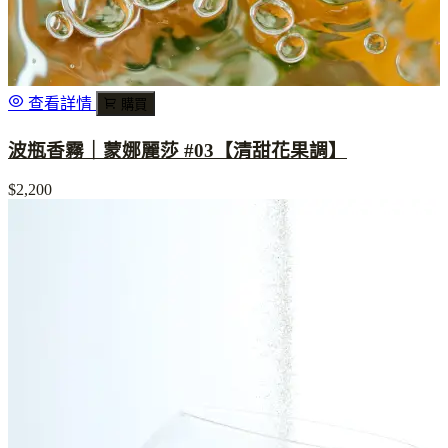
查看詳情
購買
波瓶香霧｜蒙娜麗莎 #03【清甜花果調】
$2,200