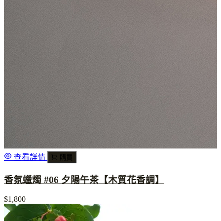
查看詳情
購買
香氛蠟燭 #06 夕陽午茶【木質花香調】
$1,800