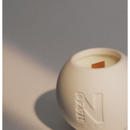
少年歐巴桑 三週年週邊
主理人｜聖元
泰辣
GEMMA吳映潔
Yoyo＆Danny
童話裡都是騙人的
董仔 & 海力
射後不理
weiweiboy可愛大王
木衛二
鬼才之道
今夜一起為愛鼓掌
TSUTAYA BOOKSTORE
黃尚庭 Vicky 老絲
個人香氛
香氛沐浴 400ml
空間香氛
淡香精 10ml
滾珠香氛油 10ml
香氛袋
送禮專區
波瓶香霧 50ml