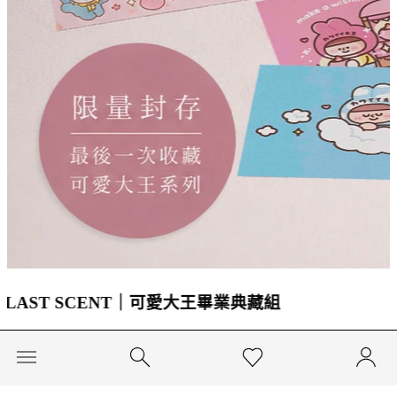
LAST SCENT｜可愛大王畢業典藏組
前往查看