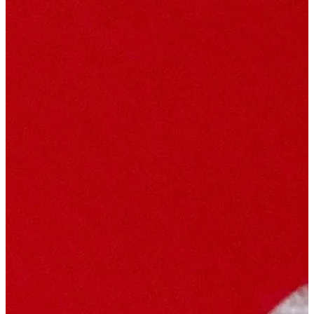
福利品
香氛周邊
每頁數量:
香氛融燭燈
滅燭組
篩選: