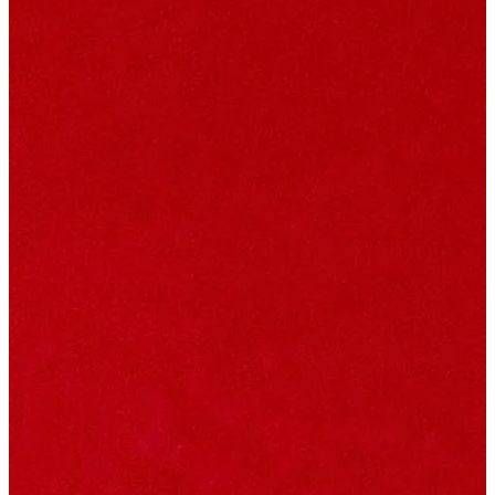
少年歐巴桑 三週年週邊
個人香氛
主理人｜聖元
泰辣
香氛沐浴 400ml
空間香氛
GEMMA吳映潔
淡香精 10ml
Yoyo＆Danny
滾珠香氛油 10ml
童話裡都是騙人的
香氛袋
波瓶香霧 50ml
董仔 & 海力
香薰精油
旋轉香水 10ml
射後不理
香薰精油【清晨霧露】
weiweiboy可愛大王
香薰精油【夕陽午茶】
木衛二
居家擴香
鬼才之道
香氛蠟燭
今夜一起為愛鼓掌
香氛按摩美肌蠟燭 150g
TSUTAYA BOOKSTORE
mini圓球系列
黃尚庭 Vicky 老絲
香氛按摩美肌蠟燭
功能型mini蠟燭
織品噴霧
車用擴香
送禮專區
新品上市
活動優惠