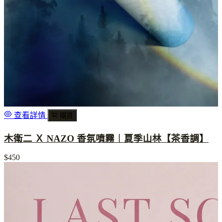
查看詳情
購買
木衛二 Ｘ NAZO 香氛噴霧︱夏季山林【茶香調】
$450