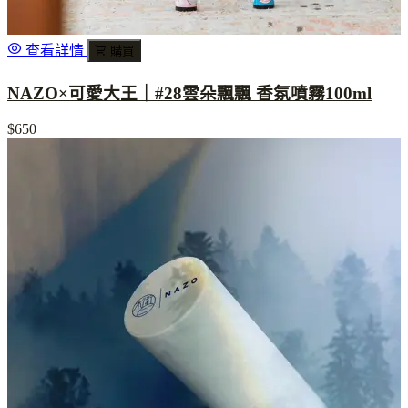
查看詳情
購買
NAZO×可愛大王｜#28雲朵飄飄 香氛噴霧100ml
$650