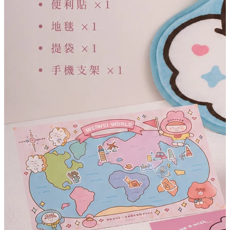
織品噴霧
篩選:
車用擴香