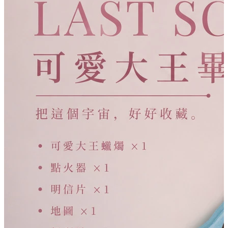
少年歐巴桑 三週年週邊
個人香氛
主理人｜聖元
泰辣
香氛沐浴 400ml
GEMMA吳映潔
淡香精 10ml
Yoyo＆Danny
滾珠香氛油 10ml
童話裡都是騙人的
波瓶香霧 50ml
董仔 & 海力
旋轉香水 10ml
射後不理
weiweiboy可愛大王
空間香氛
木衛二
鬼才之道
今夜一起為愛鼓掌
香氛袋
送禮專區
TSUTAYA BOOKSTORE
香薰精油
新品上市
黃尚庭 Vicky 老絲
香薰精油【清晨霧露】
活動優惠
香薰精油【夕陽午茶】
居家擴香
香氛蠟燭
福利品
香氛周邊
香氛按摩美肌蠟燭 150g
mini圓球系列
香氛按摩美肌蠟燭
每頁數量:
香氛融燭燈
功能型mini蠟燭
滅燭組