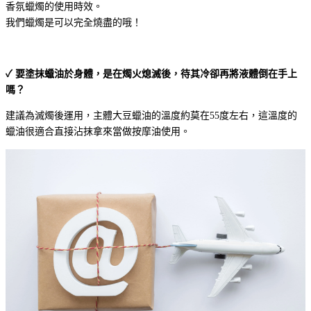
香氛蠟燭的使用時效。
我們蠟燭是可以完全燒盡的哦！
✓ 要塗抹蠟油於身體，是在燭火熄滅後，待其冷卻再將液體倒在手上
嗎？
建議為滅燭後運用，主體大豆蠟油的溫度約莫在55度左右，這溫度的
蠟油很適合直接沾抹拿來當做按摩油使用。