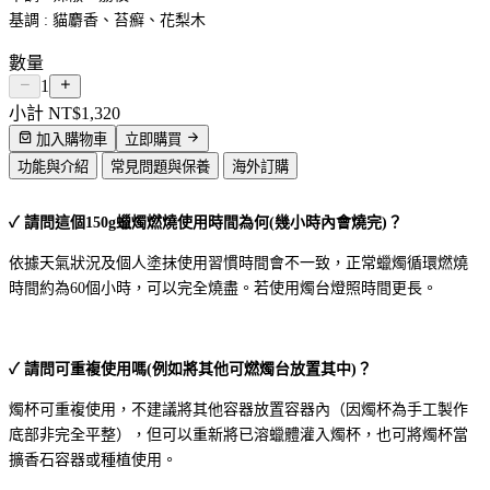
基調 : 貓麝香、苔癬、花梨木
數量
1
小計
NT$1,320
加入購物車
立即購買
功能與介紹
常見問題與保養
海外訂購
✓ 請問這個150g蠟燭燃燒使用時間為何(幾小時內會燒完)？
依據天氣狀況及個人塗抹使用習慣時間會不一致，正常蠟燭循環燃燒
時間約為60個小時，可以完全燒盡。若使用燭台燈照時間更長。
✓ 請問可重複使用嗎(例如將其他可燃燭台放置其中)？
燭杯可重複使用，不建議將其他容器放置容器內（因燭杯為手工製作
底部非完全平整），但可以重新將已溶蠟體灌入燭杯，也可將燭杯當
擴香石容器或種植使用。