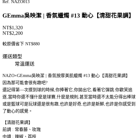
Ref. NAZO013
GEmma吳映潔 | 香氛蠟燭 #13 動心【清甜花果調】
NT$
1,320
NT$2,200
較原價省下 NT$880
運送類型
常溫運送
NAZO×GEmma吳映潔 | 香氛按摩美肌蠟燭 #13 動心【清甜花果調】
因為那可能會很有趣吧?
還記得第—次摸到球的時候,你捧著它,你拋出它,看著它彈跳.你歡笑追
逐,當時你還不懂什麼是球賽,什麼是規則,甚至當時還不太能分得出棒球
或是籃球可是玩球還是很有趣,也許是好奇,也許是新鮮,也許是你感受到
了動心的感覺。
【清甜花果調】
前調 : 常春藤、玫瑰
中調 : 辣椒、荔枝