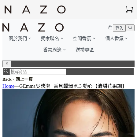
登入
關於我們
獨家聯名
空間香氛
個人香氛
香氛周邊
送禮專區
Back · 回上一頁
Home
—
GEmma吳映潔 | 香氛蠟燭 #13 動心【清甜花果調】