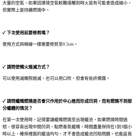
大量的空氣，如果因環境空氣較難接觸到時火苗有可能會造成縮小，
但實際上是持續燃燒中。
✓ 下次使用前要修剪嗎？
使用方式與棉線一樣需要修剪至0.5cm。
✓ 請問使燭火熄滅方式？
可以使用滅燭照熄滅，也可以用口吹，但會有些許煙霧。
✓ 請問蠟燭燃燒是否會只作用於中心進而形成凹洞，而有燃燒不到部
分蠟體的情況？
在第一次使用時，記得要讓蠟燭燃燒至出現蠟池，如果燃燒時間過
短，很容易出現中間凹洞，點燃香氛蠟燭，時間盡量保持在1到3個小
時以上，確保裡面的蠟油均勻，才不會造成蠟池凹陷問題。也能延長