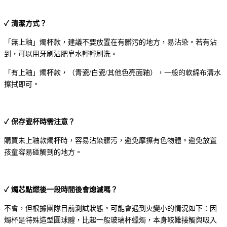
✓ 清潔方式？
「無上釉」燭杯款，建議不要放置在有髒污的地方，易沾染。若有沾
到，可以用牙刷沾肥皂水輕輕刷洗。
「有上釉」燭杯款，（青瓷/白瓷/其他色亮面釉），一般的軟綿布清水
擦拭即可。
✓ 保存瓷杯時需注意？
購買未上釉款燭杯時，容易沾染髒污，避免摩擦有色物體。避免放置
孩童容易碰觸到的地方。
✓ 燭芯點燃後一段時間後會熄滅嗎？
不會，但根據團隊目前測試狀態。可能會遇到火變小的情況如下：因
燭杯是特殊造型圓球體，比起一般玻璃杯蠟燭，本身較難接觸與吸入