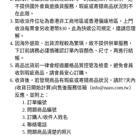
不提供國外會員退換貨服務，瑕疵或寄錯商品狀況則不
在此限。
如收派件位址為香港非工商地區或香港偏遠地區，上門
收派每票會另收港幣$30，此為快遞公司規定，還請您理
解。
因海外退款、出貨流程較為繁瑣，故不提供併單服務，
下訂前請務必謹慎確認訂單內容顏色、尺寸，再進行結
帳。
商品出貨前一律會經過嚴格品質控管及檢查，避免會員
收到瑕疵商品，請會員安心訂購。
收貨後，若發現商品有瑕疵或寄錯商品狀況，請於7天內
(收貨日開始計算)向售後服務信箱（
info@nazo.com.tw
）
反應，並附上：
訂單編號
問題商品編號
訂購人/收件人姓名
聯絡電話
問題商品清楚的照片