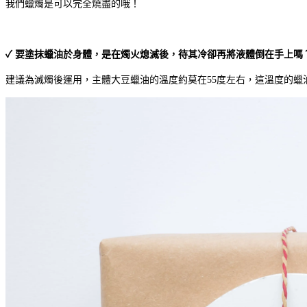
我們蠟燭是可以完全燒盡的哦！
✓ 要塗抹蠟油於身體，是在燭火熄滅後，待其冷卻再將液體倒在手上嗎
建議為滅燭後運用，主體大豆蠟油的溫度約莫在55度左右，這溫度的蠟