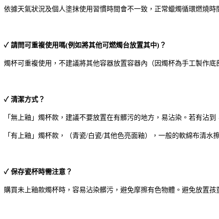
依據天氣狀況及個人塗抹使用習慣時間會不一致，正常蠟燭循環燃燒時
✓ 請問可重複使用嗎(例如將其他可燃燭台放置其中)？
燭杯可重複使用，不建議將其他容器放置容器內（因燭杯為手工製作底
✓ 清潔方式？
「無上釉」燭杯款，建議不要放置在有髒污的地方，易沾染。若有沾到
「有上釉」燭杯款，（青瓷/白瓷/其他色亮面釉），一般的軟綿布清水
✓ 保存瓷杯時需注意？
購買未上釉款燭杯時，容易沾染髒污，避免摩擦有色物體。避免放置孩