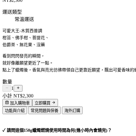
NT$
2,300
運送類型
常溫運送
可愛大王-木質西普調
柑苔、佛手柑、菩提花、
伯爵茶、無花果、沒藥
看到閃閃發亮的瞬間，
就好像離願望更近了一點。
點上了蠟燭後，香氣與亮光彷彿帶領自己更靠近願望，飄出可愛香味的
數量
1
小計
NT$2,300
加入購物車
立即購買
功能與介紹
常見問題與保養
海外訂購
✓ 請問這個150g蠟燭燃燒使用時間為何(幾小時內會燒完)？