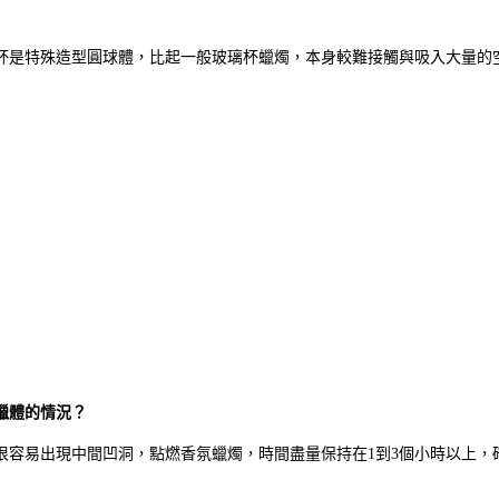
杯是特殊造型圓球體，比起一般玻璃杯蠟燭，本身較難接觸與吸入大量的
蠟體的情況？
很容易出現中間凹洞，點燃香氛蠟燭，時間盡量保持在1到3個小時以上，