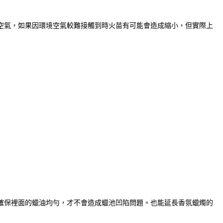
空氣，如果因環境空氣較難接觸到時火苗有可能會造成縮小，但實際上
確保裡面的蠟油均勻，才不會造成蠟池凹陷問題。也能延長香氛蠟燭的