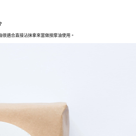
？
油很適合直接沾抹拿來當做按摩油使用。