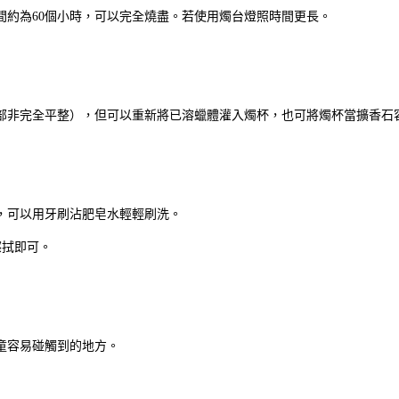
間約為60個小時，可以完全燒盡。若使用燭台燈照時間更長。
部非完全平整），但可以重新將已溶蠟體灌入燭杯，也可將燭杯當擴香石
，可以用牙刷沾肥皂水輕輕刷洗。
擦拭即可。
童容易碰觸到的地方。