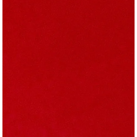
少年歐巴桑 三週年週邊
主理人｜聖元
泰辣
GEMMA吳映潔
Yoyo＆Danny
童話裡都是騙人的
董仔 & 海力
射後不理
weiweiboy可愛大王
木衛二
鬼才之道
今夜一起為愛鼓掌
TSUTAYA BOOKSTORE
黃尚庭 Vicky 老絲
個人香氛
香氛沐浴 400ml
空間香氛
淡香精 10ml
滾珠香氛油 10ml
香氛袋
送禮專區
波瓶香霧 50ml