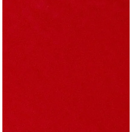
香薰精油
旋轉香水 10ml
新品上市
香薰精油【清晨霧露】
活動優惠
香薰精油【夕陽午茶】
居家擴香
香氛蠟燭
福利品
香氛周邊
香氛按摩美肌蠟燭 150g
mini圓球系列
香氛按摩美肌蠟燭
每頁數量:
香氛融燭燈
功能型mini蠟燭
滅燭組
織品噴霧
篩選:
車用擴香