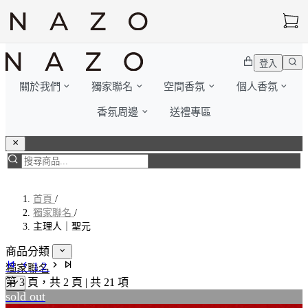
登入
關於我們
獨家聯名
空間香氛
個人香氛
香氛周邊
送禮專區
首頁
/
獨家聯名
/
主理人｜聖元
商品分類
1
2
獨家聯名
第
3
頁，共
2
頁
|
共
21
項
sold out