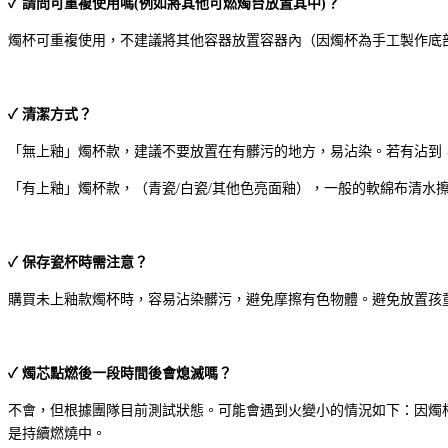
✓ 請問可重複使用嗎(例如將其他可燃燭台放置其中)？
燭杯可重複使用，不建議將其他容器放置容器內（因燭杯為手工製作底
✓ 清潔方式？
「無上釉」燭杯款，建議不要放置在有髒污的地方，易沾染。若有沾到
「有上釉」燭杯款，（青瓷/白瓷/其他色亮面釉），一般的軟綿布清水
✓ 保存瓷杯時需注意？
購買未上釉款燭杯時，容易沾染髒污，避免摩擦有色物體。避免放置孩
✓ 燭芯點燃後一段時間後會熄滅嗎？
不會，但根據團隊目前測試狀態。可能會遇到火變小的情況如下：因燭
是持續燃燒中。