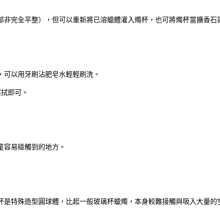
部非完全平整），但可以重新將已溶蠟體灌入燭杯，也可將燭杯當擴香石
，可以用牙刷沾肥皂水輕輕刷洗。
擦拭即可。
童容易碰觸到的地方。
杯是特殊造型圓球體，比起一般玻璃杯蠟燭，本身較難接觸與吸入大量的