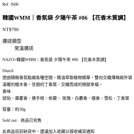
Ref. fb06
韓國WMM｜香氛袋 夕陽午茶 #06 【花香木質調】
NT$
790
運送類型
常溫運送
NAZO×韓國WMM｜香氛袋 夕陽午茶 #06 【花香木質調】
Dunch
透過精緻香氛點綴各種空間，精油萃取植物精華，雙向交織薄棉麻外袋
溫暖的檀木香、甘甜的丁香葉、交織而成的微甜幸福。
香味:
琥珀、廣藿香、佛手柑、依蘭、 玫瑰、白麝香、檀香、雪松、丁香葉
容量：約30g
Sold out · 商品已完售
此商品目前缺貨中，建議加入收藏以接收補貨通知