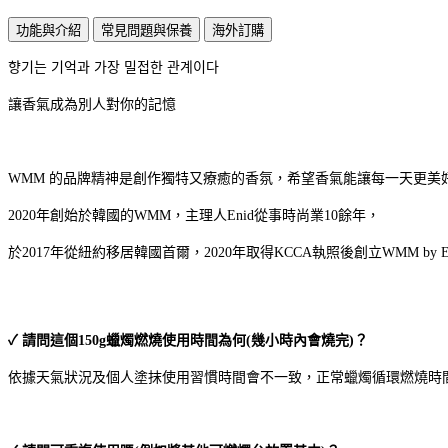
功能與介紹
常見問題與保養
海外訂購
향기는 기억과 가장 밀접한 관계이다
讓香氣成為別人對你的記憶
WMM 的品牌精神是創作獨特又療癒的香氛，希望香氣能讓每一天更美
2020年創始於韓國的WMM，主理人Enid從事時尚業10餘年，
於2017年從紐約移居韓國首爾，2020年取得KCCA執照後創立WMM by Eni
✓ 請問這個150g蠟燭燃燒使用時間為何(幾小時內會燒完)？
依據天氣狀況及個人塗抹使用習慣時間會不一致，正常蠟燭循環燃燒時