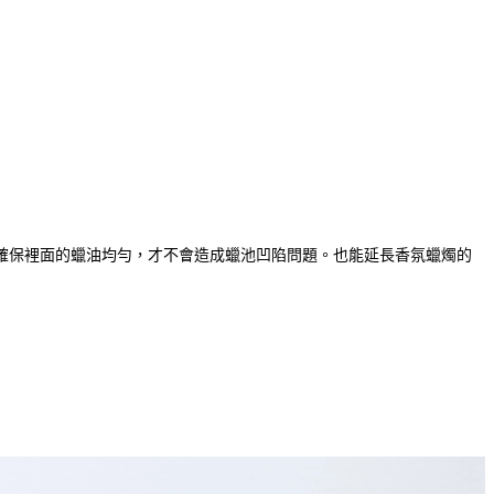
確保裡面的蠟油均勻，才不會造成蠟池凹陷問題。也能延長香氛蠟燭的