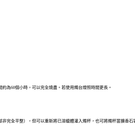
間約為60個小時，可以完全燒盡。若使用燭台燈照時間更長。
部非完全平整），但可以重新將已溶蠟體灌入燭杯，也可將燭杯當擴香石