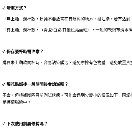
✓ 清潔方式？
「無上釉」燭杯款，建議不要放置在有髒污的地方，易沾染。若有沾到
「有上釉」燭杯款，（青瓷/白瓷/其他色亮面釉），一般的軟綿布清水
✓ 保存瓷杯時需注意？
購買未上釉款燭杯時，容易沾染髒污，避免摩擦有色物體。避免放置孩
✓ 燭芯點燃後一段時間後會熄滅嗎？
不會，但根據團隊目前測試狀態。可能會遇到火變小的情況如下：因燭
是持續燃燒中。
✓ 下次使用前要修剪嗎？