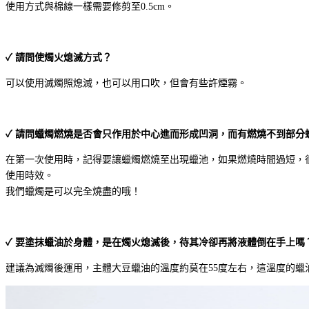
使用方式與棉線一樣需要修剪至0.5cm。
✓ 請問使燭火熄滅方式？
可以使用滅燭照熄滅，也可以用口吹，但會有些許煙霧。
✓ 請問蠟燭燃燒是否會只作用於中心進而形成凹洞，而有燃燒不到部分
在第一次使用時，記得要讓蠟燭燃燒至出現蠟池，如果燃燒時間過短，
使用時效。
我們蠟燭是可以完全燒盡的哦！
✓ 要塗抹蠟油於身體，是在燭火熄滅後，待其冷卻再將液體倒在手上嗎
建議為滅燭後運用，主體大豆蠟油的溫度約莫在55度左右，這溫度的蠟