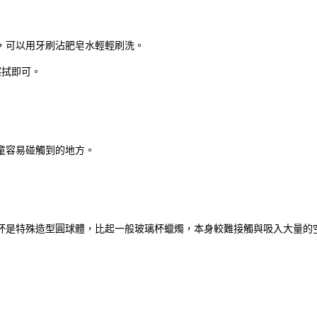
，可以用牙刷沾肥皂水輕輕刷洗。
擦拭即可。
童容易碰觸到的地方。
杯是特殊造型圓球體，比起一般玻璃杯蠟燭，本身較難接觸與吸入大量的