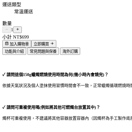
運送類型
常溫運送
數量
1
小計
NT$699
加入購物車
立即購買
功能與介紹
常見問題與保養
海外訂購
✓ 請問這個150g蠟燭燃燒使用時間為何(幾小時內會燒完)？
依據天氣狀況及個人塗抹使用習慣時間會不一致，正常蠟燭循環燃燒時
✓ 請問可重複使用嗎(例如將其他可燃燭台放置其中)？
燭杯可重複使用，不建議將其他容器放置容器內（因燭杯為手工製作底