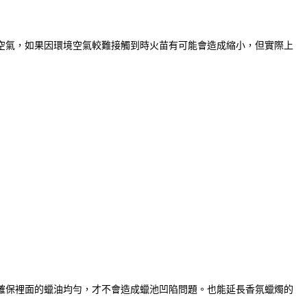
空氣，如果因環境空氣較難接觸到時火苗有可能會造成縮小，但實際上
確保裡面的蠟油均勻，才不會造成蠟池凹陷問題。也能延長香氛蠟燭的