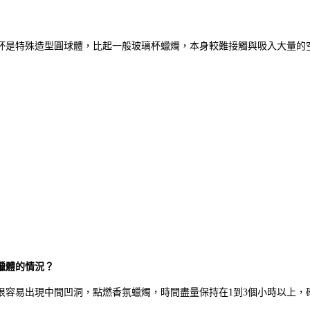
杯是特殊造型圓球體，比起一般玻璃杯蠟燭，本身較難接觸與吸入大量的
蠟體的情況？
很容易出現中間凹洞，點燃香氛蠟燭，時間盡量保持在1到3個小時以上，