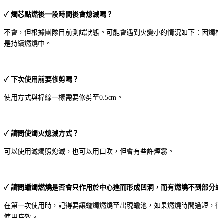
✓ 燭芯點燃後一段時間後會熄滅嗎？
不會，但根據團隊目前測試狀態。可能會遇到火變小的情況如下：因燭
是持續燃燒中。
✓ 下次使用前要修剪嗎？
使用方式與棉線一樣需要修剪至0.5cm。
✓ 請問使燭火熄滅方式？
可以使用滅燭照熄滅，也可以用口吹，但會有些許煙霧。
✓ 請問蠟燭燃燒是否會只作用於中心進而形成凹洞，而有燃燒不到部分
在第一次使用時，記得要讓蠟燭燃燒至出現蠟池，如果燃燒時間過短，
使用時效。