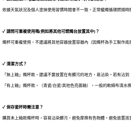
依據天氣狀況及個人塗抹使用習慣時間會不一致，正常蠟燭循環燃燒時
✓ 請問可重複使用嗎(例如將其他可燃燭台放置其中)？
燭杯可重複使用，不建議將其他容器放置容器內（因燭杯為手工製作底
✓ 清潔方式？
「無上釉」燭杯款，建議不要放置在有髒污的地方，易沾染。若有沾到
「有上釉」燭杯款，（青瓷/白瓷/其他色亮面釉），一般的軟綿布清水
✓ 保存瓷杯時需注意？
購買未上釉款燭杯時，容易沾染髒污，避免摩擦有色物體。避免放置孩