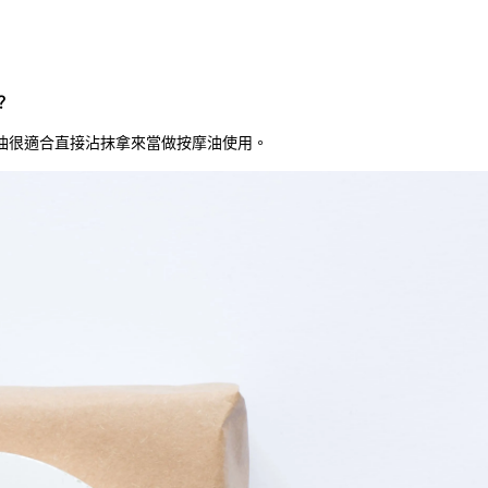
？
油很適合直接沾抹拿來當做按摩油使用。