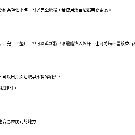
間約為60個小時，可以完全燒盡。若使用燭台燈照時間更長。
部非完全平整），但可以重新將已溶蠟體灌入燭杯，也可將燭杯當擴香石
，可以用牙刷沾肥皂水輕輕刷洗。
擦拭即可。
童容易碰觸到的地方。