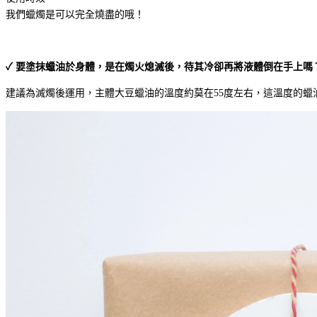
我們蠟燭是可以完全燒盡的哦！
✓ 要塗抹蠟油於身體，是在燭火熄滅後，待其冷卻再將液體倒在手上嗎
建議為滅燭後運用，主體大豆蠟油的溫度約莫在55度左右，這溫度的蠟