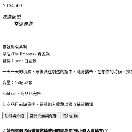
NT$
4,500
運送類型
常溫運送
泰辣聯名系列
皇后-The Empress / 青瓷款
愛情-Love / 白瓷款
一天一天的積累，最後裝在剔透的瓶中，隨身攜帶，在想你的時候，擦
容量：150g x2顆
Sold out · 商品已完售
此商品目前缺貨中，建議加入收藏以接收補貨通知
功能與介紹
常見問題與保養
海外訂購
✓ 請問這個150g蠟燭燃燒使用時間為何(幾小時內會燒完)？