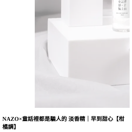
NAZO×童話裡都是騙人的 淡香精｜早到甜心【柑
橘調】