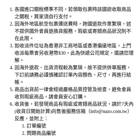
各國進口關稅標準不同，若領取包裹時該國欲收取商品
之關稅，買家須自行支付。
因海外地區航空包裹運送費時，跨國退款作業繁瑣，述
不提供國外會員退換貨服務，瑕疵或寄錯商品狀況則不
在此限。
如收派件位址為香港非工商地區或香港偏遠地區，上門
收派每票會另收港幣$30，此為快遞公司規定，還請您理
解。
因海外退款、出貨流程較為繁瑣，故不提供併單服務，
下訂前請務必謹慎確認訂單內容顏色、尺寸，再進行結
帳。
商品出貨前一律會經過嚴格品質控管及檢查，避免會員
收到瑕疵商品，請會員安心訂購。
收貨後，若發現商品有瑕疵或寄錯商品狀況，請於7天內
(收貨日開始計算)向售後服務信箱（
info@nazo.com.tw
）
反應，並附上：
訂單編號
問題商品編號