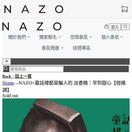
登入
關於我們
獨家聯名
空間香氛
個人香氛
香氛周邊
送禮專區
Back · 回上一頁
Home
—
NAZO×童話裡都是騙人的 淡香精｜早到甜心【柑橘
調】
Sold out