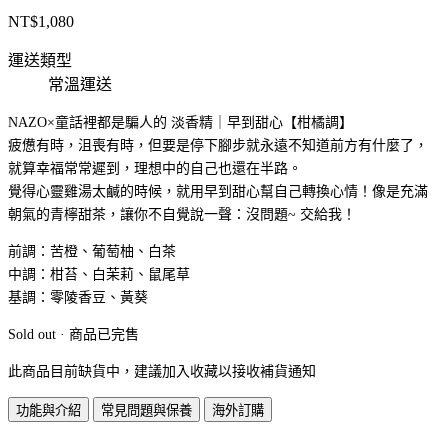
NT$
1,080
運送類型
常溫運送
NAZO×童話裡都是騙人的 淡香精｜早到甜心【柑橘調】
疲憊有時，沮喪有時，但要是停下腳步就永遠不知道前方有什麼了，
就算幸福常常遲到，理想中的自己也還在半路。
覺得心靈雞湯太鹹的時候，就用早到甜心幫自己轉換心情！像是充滿
朝氣的青檸甜茶，讓你不自覺說一聲：沒問題~ 交給我！
前調：苦橙、葡萄柚、白茶
中調：柑苔、白茉莉、鼠尾草
基調：零陵香豆、黃葵
Sold out · 商品已完售
此商品目前缺貨中，建議加入收藏以接收補貨通知
功能與介紹
常見問題與保養
海外訂購