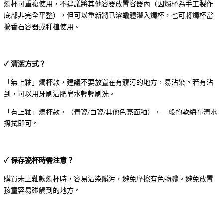
燭杯可重複使用，不建議將其他容器放置容器內（因燭杯為手工製作
底部非完全平整），但可以重新將已溶蠟體灌入燭杯，也可將燭杯當
擴香石容器或種植使用。
✓ 清潔方式？
「無上釉」燭杯款，建議不要放置在有髒污的地方，易沾染。若有沾
到，可以用牙刷沾肥皂水輕輕刷洗。
「有上釉」燭杯款，（青瓷/白瓷/其他色亮面釉），一般的軟綿布清水
擦拭即可。
✓ 保存瓷杯時需注意？
購買未上釉款燭杯時，容易沾染髒污，避免摩擦有色物體。避免放置
孩童容易碰觸到的地方。