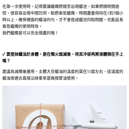
在第一次使用時，記得要讓蠟燭燃燒至出現蠟池，如果燃燒時間過
短，很容易出現中間凹洞，點燃香氛蠟燭，時間盡量保持在1到3個小
時以上，確保裡面的蠟油均勻，才不會造成蠟池凹陷問題。也能延長
香氛蠟燭的使用時效。
我們蠟燭是可以完全燒盡的哦！
✓ 要塗抹蠟油於身體，是在燭火熄滅後，待其冷卻再將液體倒在手上
嗎？
建議為滅燭後運用，主體大豆蠟油的溫度約莫在55度左右，這溫度的
蠟油很適合直接沾抹拿來當做按摩油使用。