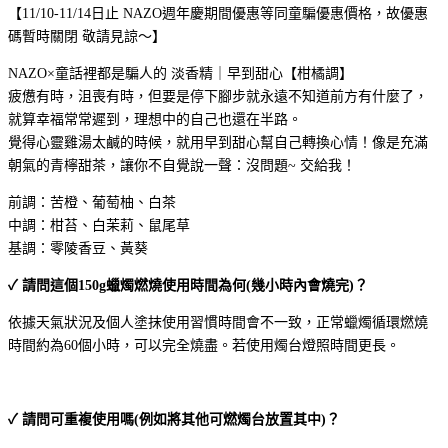
【11/10-11/14日止 NAZO週年慶期間優惠等同童騙優惠價格，故優惠
碼暫時關閉 敬請見諒～】
NAZO×童話裡都是騙人的 淡香精｜早到甜心【柑橘調】
疲憊有時，沮喪有時，但要是停下腳步就永遠不知道前方有什麼了，
就算幸福常常遲到，理想中的自己也還在半路。
覺得心靈雞湯太鹹的時候，就用早到甜心幫自己轉換心情！像是充滿
朝氣的青檸甜茶，讓你不自覺說一聲：沒問題~ 交給我！
前調：苦橙、葡萄柚、白茶
中調：柑苔、白茉莉、鼠尾草
基調：零陵香豆、黃葵
✓ 請問這個150g蠟燭燃燒使用時間為何(幾小時內會燒完)？
依據天氣狀況及個人塗抹使用習慣時間會不一致，正常蠟燭循環燃燒
時間約為60個小時，可以完全燒盡。若使用燭台燈照時間更長。
✓ 請問可重複使用嗎(例如將其他可燃燭台放置其中)？