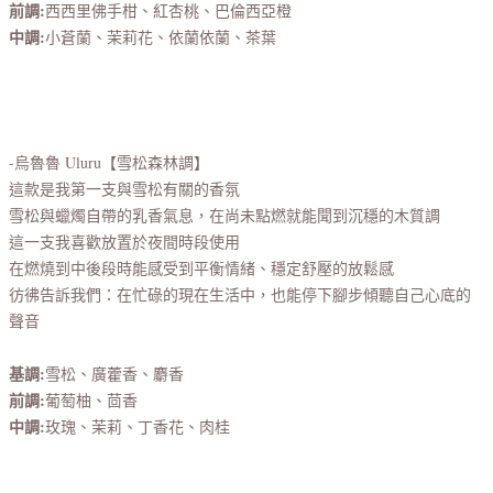
前調:
西西里佛手柑、紅杏桃、巴倫西亞橙
中調:
小蒼蘭、茉莉花、依蘭依蘭、茶葉
-烏魯魯 Uluru【雪松森林調】
這款是我第一支與雪松有關的香氛
雪松與蠟燭自帶的乳香氣息，在尚未點燃就能聞到沉穩的木質調
這一支我喜歡放置於夜間時段使用
在燃燒到中後段時能感受到平衡情緒、穩定舒壓的放鬆感
彷彿告訴我們：在忙碌的現在生活中，也能停下腳步傾聽自己心底的
聲音
基調:
雪松、廣藿香、麝香
前調:
葡萄柚、茴香
中調:
玫瑰、茉莉、丁香花、肉桂