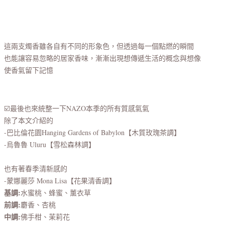
這兩支燭香雖各自有不同的形象色，但透過每一個點燃的瞬間
也能讓容易忽略的居家香味，漸漸出現想傳遞生活的概念與想像
使香氣留下記憶
☑️最後也來統整一下NAZO本季的所有質感氣氣
除了本文介紹的
-巴比倫花園Hanging Gardens of Babylon【木質玫瑰茶調】
-烏魯魯 Uluru【雪松森林調】
也有著春季清新感的
-蒙娜麗莎 Mona Lisa【花果清香調】
基調:
水蜜桃、蜂蜜、薰衣草
前調:
麝香、杏桃
中調:
佛手柑、茉莉花