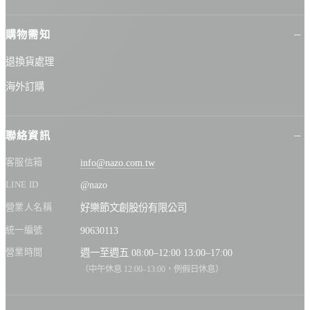
的檸檬、佛手柑及芫荽，帶來清新舒暢的氣息，緊接著鼠尾草、百里
香的綠色氣息交織著香草的甜香，清爽又不失溫潤，基調的「零陵香
購物需知
豆、菸草、皮革」則定義了香味整體的溫暖調性。 🛒更多香味這裡
選！香氛按摩美肌蠟燭👉https://nazo.com.tw/product/45 用專屬香氣封
退換貨處理
存美好記憶！每一瓶都是手工藝術結晶，6款別出心裁的獨特香氛！ 送
禮是品味分享，選擇香氛當作禮物更多了情感上的分享，希望對方能
海外訂購
以香氛封存彼此間的美好記憶，每當聞到香氣時、就能回想起當時的
好心情，NAZO全新「波瓶香霧」就是很適合當作禮物的選項！ 從包
裝設計開始就很吸睛，雪球般瓶蓋搭配厚實有份量玻璃瓶，以形象捕
聯絡資訊
捉香氣在空氣中流動的質感，非常有詩意，紙盒包裝也有療癒插畫設
計，細節滿滿。由「春池玻璃」量身打造、手工製作的香水波瓶，並
客服信箱
info@nazo.com.tw
特別使用環保再生玻璃來製作、落實地球永續，享受香氛帶來的愉悅
同時做到愛地球。 🛒藝術品級別「波瓶香霧」👉https://nazo.com.tw/pr
LINE ID
@nazo
oduct/57 「波瓶香霧」分成四大香調、6款特調香氛，不易撞香的特殊
營業人名稱
好樂節文創股份有限公司
調香，能很好的襯托出個人專屬氣質！無論偏愛的是木質調、花果
調、還是花香調，都能找到最令你心馳神往的香氣。 【花香木質調】
統一編號
90630113
開啟溫柔療癒氣場 「巴比倫花園」柑橘系香氣引領花香及木質調，帶
來明亮爽朗印象、正能量滿滿；「夕陽午茶」則以溫柔花香交織沈穩
營業時間
週一至週五 08:00–12:00 13:00–17:00
木質，營造情人相擁的療癒感。 巴比倫花園 前調：西西里佛手柑、紅
（中午休息 12:00–13:00，例假日休息）
杏桃、巴倫西亞橙 中調：小蒼蘭、茉莉花、依蘭依蘭 基調：紅玫瑰、
荳蔻木、維吉尼亞雪松、紫羅蘭 夕陽午茶 前調：佛手柑、玫瑰、白麝
香 中調：依蘭、雪松、丁香葉 基調：琥珀、廣藿香、檀香 【木質調】