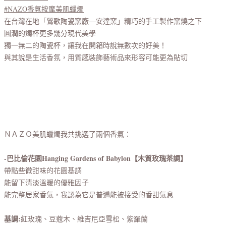
#NAZO香氛按摩美肌蠟燭
在台灣在地「鶯歌陶瓷窯廠—安達窯」精巧的手工製作窯燒之下
圓潤的燭杯更多幾分現代美學
獨一無二的陶瓷杯，讓我在開箱時說無數次的好美！
與其說是生活香氛，用質感裝飾藝術品來形容可能更為貼切
ＮＡＺＯ美肌蠟燭我共挑選了兩個香氣：
-巴比倫花園Hanging Gardens of Babylon【木質玫瑰茶調】
帶點些微甜味的花園基調
能留下清淡溫暖的優雅因子
能完整居家香氣，我認為它是普遍能被接受的香甜氣息
基調:
紅玫瑰、豆蔻木、維吉尼亞雪松、紫羅蘭