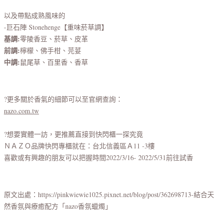
以及帶點成熟風味的
-巨石陣 Stonehenge【重味菸草調】
基調:
零陵香豆、菸草、皮革
前調:
檸檬、佛手柑、芫荽
中調:
鼠尾草、百里香、香草
?更多關於香氣的細節可以至官網查詢：
nazo.com.tw
?想要實體一訪，更推薦直接到快閃櫃一探究竟
ＮＡＺＯ品牌快閃專櫃就在：台北信義區Ａ11 -3樓
喜歡或有興趣的朋友可以把握時間2022/3/16- 2022/5/31前往試香
原文出處：https://pinkwiewie1025.pixnet.net/blog/post/362698713-結合天
然香氛與療癒配方「nazo香氛蠟燭」