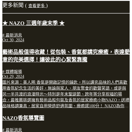
更多新聞
(
)
查看更多
★ NAZO 三週年歲末季 ★
# 最新消息
Oct 30, 2024
藝術品般值得收藏！從包裝、香氣都講究療癒，表達愛
意的完美選擇！讓彼此的心緊緊靠攏
# 媒體報導
Oct 29, 2024
圖片來源：美人圈 香氣是開啟記憶的鑰匙，所以講究品味的人們喜歡
用香氛紀念生活的美好，無論與家人、朋友聚會的歡聲笑語，或是與
另一半共渡的浪漫時光～特別是年末聖誕節、跨年等分享祝福的場
合，最推薦挑選擁有藝術品般包裝及香氛的居家療癒小物NAZO，送禮
品味格調兼具，居家自用營造舒適氛圍、療癒感100分！ NAZO為你撐
起一片溫柔！居家享受SPA級香氛按摩療癒，手作溫潤陶瓷打造生活美
NAZO香氛導覽圖
學！ B編最近逛街時被一陣舒心香味給吸引，因此認識了NAZO的香
氛，NAZO取自自世界語中的「鼻子」，寓意以香氣引領感官旅程、以
嗅覺體驗來觸動心靈～獨特的調香，融合藝術及文化內涵，配方無添
# 最新消息