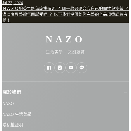
Jul 22, 2024
加、包材對地球友善，為視覺、嗅覺帶來美感享受，又能為環保盡心
ＮＡＺＯ的香氛該怎麼挑選呢 ？ 哪一款最適合我自己的個性與穿著 ？
力，送禮自用別具意義！ 年末工作與生活都進入忙碌快轉，疲憊身心
濃淡度與整體氛圍感受呢 ？ 以下我們提供給你完整的全品項香調參考
需要好好療癒，趁著夜晚、週休的Me Time對自己好一點，用NAZO最
呦！
受歡迎的「香氛按摩美肌蠟燭」來場居家SPA級香氛按摩，讓疲憊感隨
著舒服的香氣、輕柔滑順的捏壓之間緩緩釋出，鬆綁繃了一整天的肩
頸及心情。 🛒打造居家Me Time香氛按摩美肌蠟燭👉https://nazo.com.t
NAZO
w/product/45 「香氛按摩美肌蠟燭」結合天然植物蠟和美容保養油成
份，遇熱融化後質地溫潤好推、適用肌膚按摩，帶來極致舒緩放鬆感
受，潤而不膩的高保濕配方，改善秋冬肌膚乾燥缺水問題，隔天起床
生活美學 · 文創銀飾
也能感受柔嫩飽水。 令人一見鐘情的質感陶瓷容器，出自鶯歌知名
「安達窯」，手作工藝傳承了臺灣陶瓷之美，獨特圓球造型的柔和線
條、英文刻字等細節充滿精緻美感，與各種風格的居家裝潢都搭配，
放在家中一角，默默提升居家生活品味。 🛒品味格調都有！香氛按摩
美肌蠟燭👉https://nazo.com.tw/product/45 沈穩靜謐的木質調香氛，能
瞬間安撫年末容易焦躁的心緒，NAZO「香氛按摩美肌蠟燭」兩款木質
關於我們
調香氛，都是營造舒心氛圍的最佳選擇，彷彿打開任意門、沈浸在自
己感覺最舒適的空間。 夕陽午茶：花香木質調 以情人溫柔療癒的擁抱
NAZO
為情境，前調釋放由依蘭、玫瑰、白麝香揉合的甜美花香調，彷彿走
進沐浴在夕陽午後、帶著陽光溫暖氣息的花園，接續檀香及雪松、輔
NAZO 生活美學
以丁香葉的辛香，為沈穩舒適的香氣注入一絲提振醒神，基調「琥
珀、廣藿香、佛手柑」延續香味餘韻。 巨石陣：木質菸草調 帶有一絲
隱私權聲明
煙燻感的木質香氛，令人聯想到坐在壁爐旁溫暖舒服的氛圍感～前調